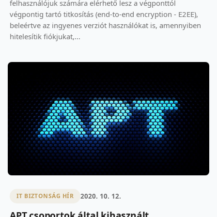
felhasználójuk számára elérhető lesz a végponttól
végpontig tartó titkosítás (end-to-end encryption - E2EE),
beleértve az ingyenes verziót használókat is, amennyiben
hitelesítik fiókjukat,...
2020. 10. 12.
IT BIZTONSÁG HÍR
APT csoportok által kihasznált