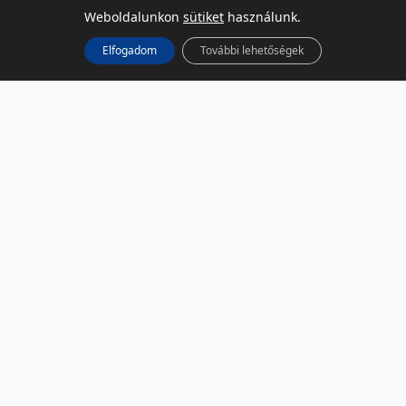
Weboldalunkon
sütiket
használunk.
Elfogadom
További lehetőségek
KÖZÖSSÉGI MÉDIA
Facebook
LinkedIn
Instagram
Podcast
RSS