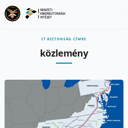
Ugrás a fő tartalomra
Menu
IT BIZTONSÁG CÍMKE
közlemény