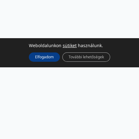
Weboldalunkon
sütiket
használunk.
Elfogadom
További lehetőségek
KÖZÖSSÉGI MÉDIA
Facebook
LinkedIn
Instagram