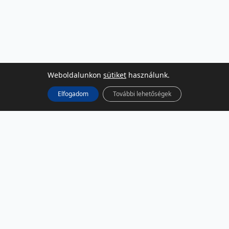
Weboldalunkon
sütiket
használunk.
Elfogadom
További lehetőségek
KÖZÖSSÉGI MÉDIA
Facebook
LinkedIn
Instagram