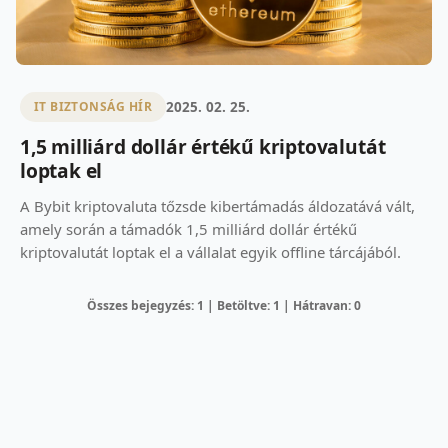
2025. 02. 25.
IT BIZTONSÁG HÍR
1,5 milliárd dollár értékű kriptovalutát
loptak el
A Bybit kriptovaluta tőzsde kibertámadás áldozatává vált,
amely során a támadók 1,5 milliárd dollár értékű
kriptovalutát loptak el a vállalat egyik offline tárcájából.
Összes bejegyzés: 1 | Betöltve: 1 | Hátravan: 0