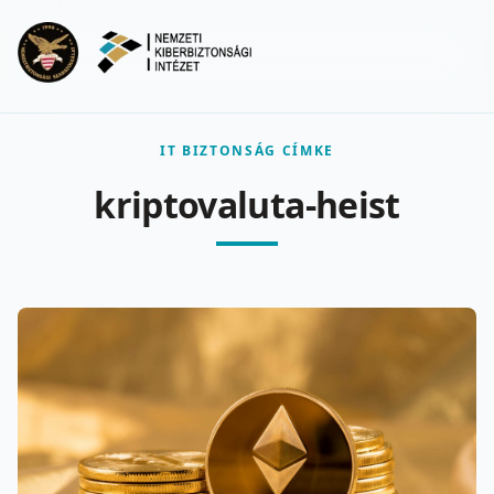
Ugrás a fő tartalomra
Menu
IT BIZTONSÁG CÍMKE
kriptovaluta-heist