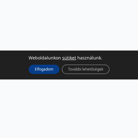
Weboldalunkon
sütiket
használunk.
Elfogadom
További lehetőségek
KÖZÖSSÉGI MÉDIA
Facebook
LinkedIn