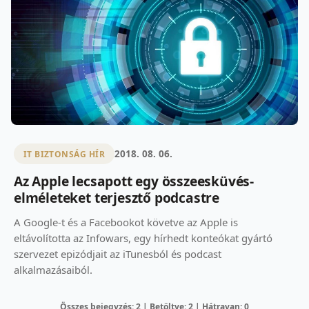
2018. 08. 06.
IT BIZTONSÁG HÍR
Az Apple lecsapott egy összeesküvés-
elméleteket terjesztő podcastre
A Google-t és a Facebookot követve az Apple is
eltávolította az Infowars, egy hírhedt konteókat gyártó
szervezet epizódjait az iTunesból és podcast
alkalmazásaiból.
Összes bejegyzés: 2 | Betöltve: 2 | Hátravan: 0