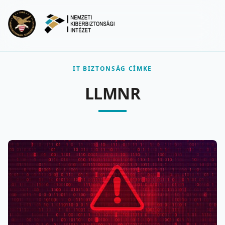
Ugrás a fő tartalomra
Menu
IT BIZTONSÁG CÍMKE
LLMNR