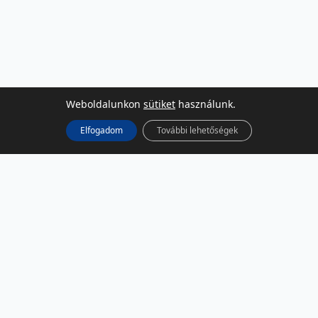
Weboldalunkon
sütiket
használunk.
Elfogadom
További lehetőségek
KÖZÖSSÉGI MÉDIA
Facebook
LinkedIn
Instagram