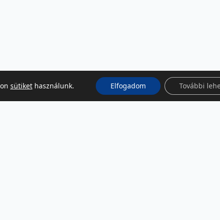
kon
sütiket
használunk.
Elfogadom
További leh
KÖZÖSSÉGI MÉDIA
Facebook
LinkedIn
Instagram