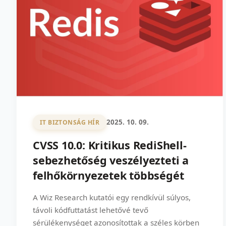
2025. 10. 09.
IT BIZTONSÁG HÍR
CVSS 10.0: Kritikus RediShell-
sebezhetőség veszélyezteti a
felhőkörnyezetek többségét
A Wiz Research kutatói egy rendkívül súlyos,
távoli kódfuttatást lehetővé tevő
sérülékenységet azonosítottak a széles körben