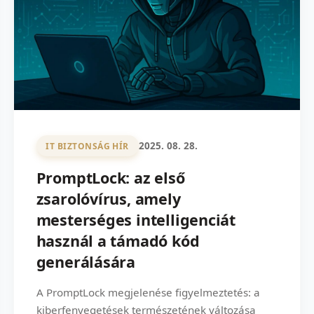
2025. 08. 28.
IT BIZTONSÁG HÍR
PromptLock: az első
zsarolóvírus, amely
mesterséges intelligenciát
használ a támadó kód
generálására
A PromptLock megjelenése figyelmeztetés: a
kiberfenyegetések természetének változása