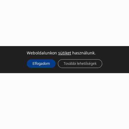
Weboldalunkon
sütiket
használunk.
Elfogadom
További lehetőségek
KÖZÖSSÉGI MÉDIA
Facebook
LinkedIn