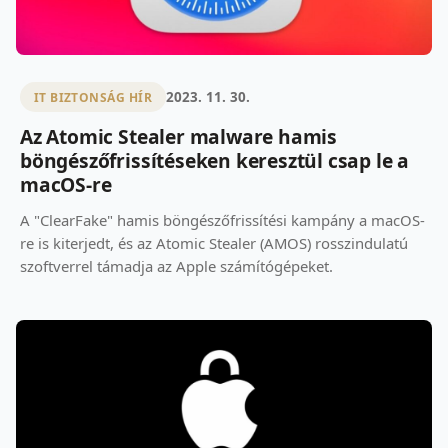
2023. 11. 30.
IT BIZTONSÁG HÍR
Az Atomic Stealer malware hamis
böngészőfrissítéseken keresztül csap le a
macOS-re
A "ClearFake" hamis böngészőfrissítési kampány a macOS-
re is kiterjedt, és az Atomic Stealer (AMOS) rosszindulatú
szoftverrel támadja az Apple számítógépeket.