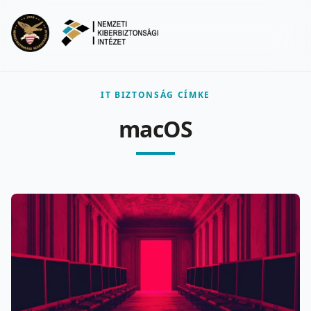
Ugrás a fő tartalomra
Menu
IT BIZTONSÁG CÍMKE
macOS