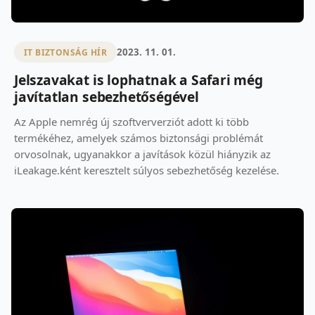
2023. 11. 01.
IT BIZTONSÁG HÍR
Jelszavakat is lophatnak a Safari még
javítatlan sebezhetőségével
Az Apple nemrég új szoftververziót adott ki több
termékéhez, amelyek számos biztonsági problémát
orvosolnak, ugyanakkor a javítások közül hiányzik az
iLeakage.ként keresztelt súlyos sebezhetőség kezelése.