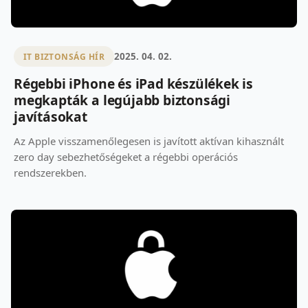
2025. 04. 02.
IT BIZTONSÁG HÍR
Régebbi iPhone és iPad készülékek is
megkapták a legújabb biztonsági
javításokat
Az Apple visszamenőlegesen is javított aktívan kihasznált
zero day sebezhetőségeket a régebbi operációs
rendszerekben.