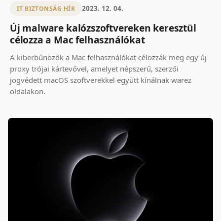
2023. 12. 04.
IT BIZTONSÁG HÍR
Új malware kalózszoftvereken keresztül
célozza a Mac felhasználókat
A kiberbűnözők a Mac felhasználókat célozzák meg egy új
proxy trójai kártevővel, amelyet népszerű, szerzői
jogvédett macOS szoftverekkel együtt kínálnak warez
oldalakon.