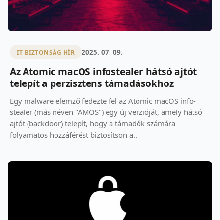
2025. 07. 09.
IT BIZTONSÁG HÍR
Az Atomic macOS infostealer hátsó ajtót
telepít a perzisztens támadásokhoz
Egy malware elemző fedezte fel az Atomic macOS info-
stealer (más néven "AMOS") egy új verzióját, amely hátsó
ajtót (backdoor) telepít, hogy a támadók számára
folyamatos hozzáférést biztosítson a...