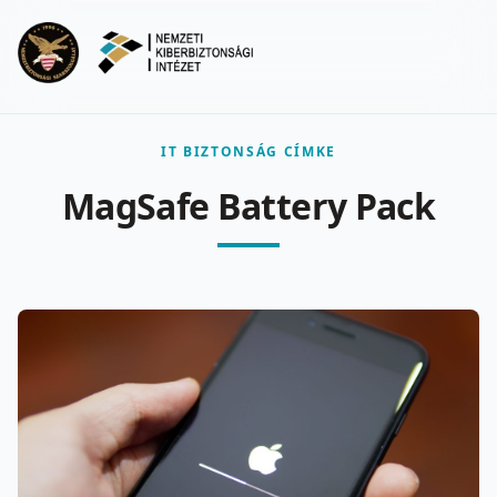
Ugrás a fő tartalomra
Menu
IT BIZTONSÁG CÍMKE
MagSafe Battery Pack