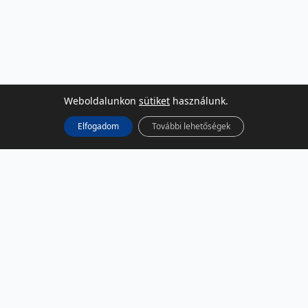
Weboldalunkon
sütiket
használunk.
Elfogadom
További lehetőségek
KÖZÖSSÉGI MÉDIA
Facebook
LinkedIn
Instagram