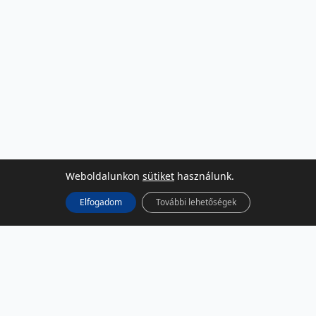
Weboldalunkon
sütiket
használunk.
Elfogadom
További lehetőségek
KÖZÖSSÉGI MÉDIA
Facebook