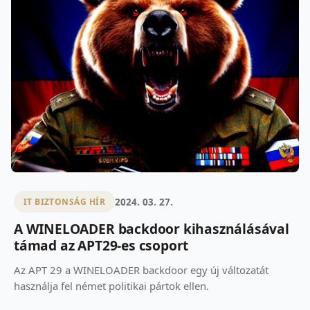
2024. 03. 27.
IT BIZTONSÁG HÍR
A WINELOADER backdoor kihasználásával
támad az APT29-es csoport
Az APT 29 a WINELOADER backdoor egy új változatát
használja fel német politikai pártok ellen.