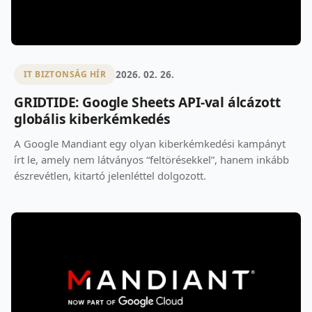
2026. 02. 26.
IT BIZTONSÁG HÍR
GRIDTIDE: Google Sheets API-val álcázott
globális kiberkémkedés
A Google Mandiant egy olyan kiberkémkedési kampányt
írt le, amely nem látványos “feltörésekkel”, hanem inkább
észrevétlen, kitartó jelenléttel dolgozott.