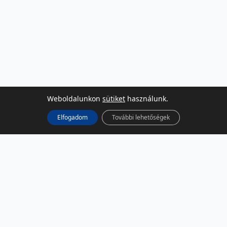
Weboldalunkon
sütiket
használunk.
Elfogadom
További lehetőségek
KÖZÖSSÉGI MÉDIA
Facebook
LinkedIn