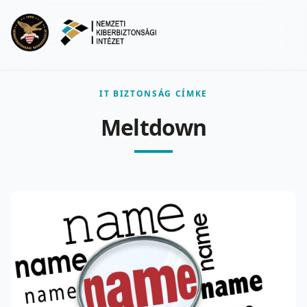
Ugrás a fő tartalomra
Menu
IT BIZTONSÁG CÍMKE
Meltdown