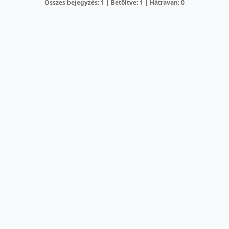
Összes bejegyzés: 1 | Betöltve: 1 | Hátravan: 0