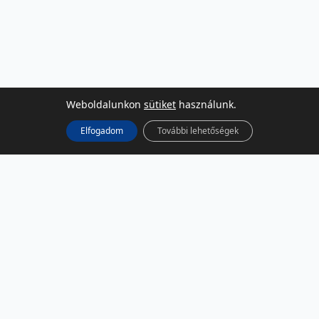
Weboldalunkon
sütiket
használunk.
Elfogadom
További lehetőségek
KÖZÖSSÉGI MÉDIA
Facebook
LinkedIn
Instagram