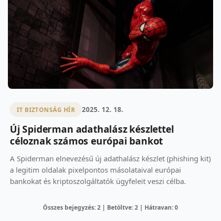
2025. 12. 18.
IT BIZTONSÁG HÍR
Új Spiderman adathalász készlettel
céloznak számos európai bankot
A Spiderman elnevezésű új adathalász készlet (phishing kit)
a legitim oldalak pixelpontos másolataival európai
bankokat és kriptoszolgáltatók ügyfeleit veszi célba.
Összes bejegyzés: 2 | Betöltve: 2 | Hátravan: 0