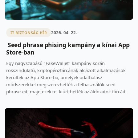
2026. 04. 22.
IT BIZTONSÁG HÍR
Seed phrase phising kampány a kínai App
Store-ban
Egy nagyszabású "FakeWallet" kampány során
rosszindulatú, kriptopénztárcának álcázott alkalmazások
kerültek az App Store-ba, amelyek adathalász
módszerekkel megszerezhették a felhasználók seed
phrase-eit, majd ezekkel kiüríthették az áldozatok tárcáit.