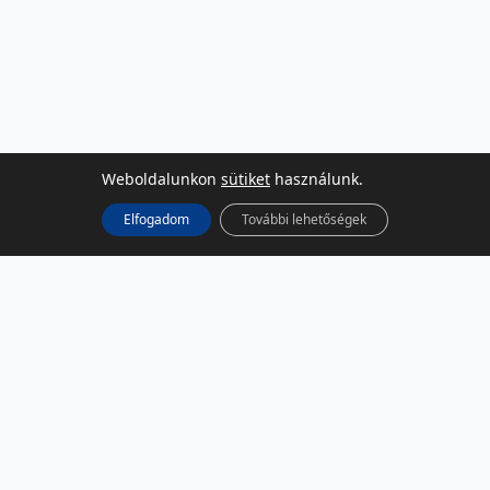
Weboldalunkon
sütiket
használunk.
Elfogadom
További lehetőségek
KÖZÖSSÉGI MÉDIA
Facebook
LinkedIn