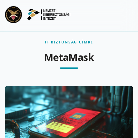
Ugrás a fő tartalomra
Menu
IT BIZTONSÁG CÍMKE
MetaMask