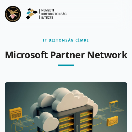
Ugrás a fő tartalomra
Menu
IT BIZTONSÁG CÍMKE
Microsoft Partner Network