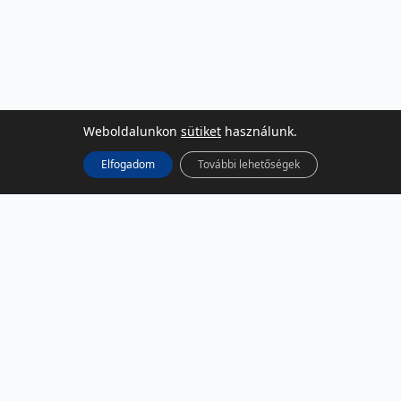
Weboldalunkon
sütiket
használunk.
Elfogadom
További lehetőségek
KÖZÖSSÉGI MÉDIA
Facebook
LinkedIn
Instagram