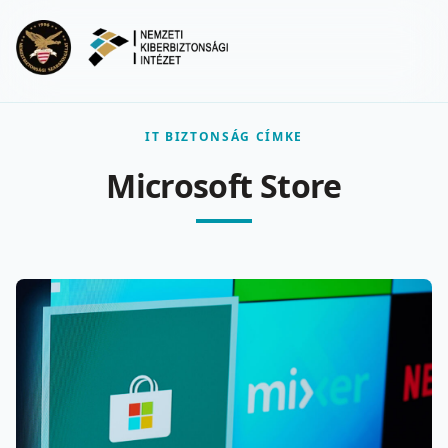
Ugrás a fő tartalomra
Menu
IT BIZTONSÁG CÍMKE
Microsoft Store