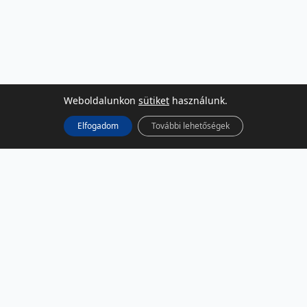
Weboldalunkon
sütiket
használunk.
Elfogadom
További lehetőségek
KÖZÖSSÉGI MÉDIA
Facebook
LinkedIn
Instagram