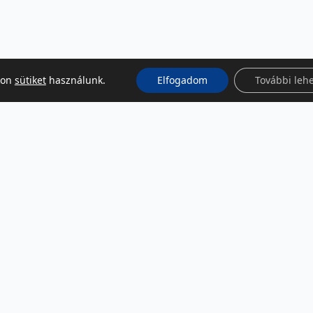
kon
sütiket
használunk.
Elfogadom
További leh
KÖZÖSSÉGI MÉDIA
Facebook
LinkedIn
Instagram
Podcast