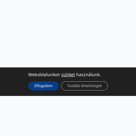
Weboldalunkon
sütiket
használunk.
Elfogadom
További lehetőségek
KÖZÖSSÉGI MÉDIA
Facebook