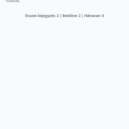
futását.
Összes bejegyzés: 2 | Betöltve: 2 | Hátravan: 0