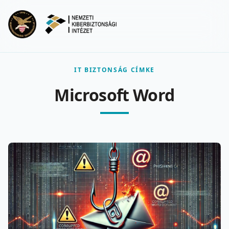
Ugrás a fő tartalomra
Menu
IT BIZTONSÁG CÍMKE
Microsoft Word