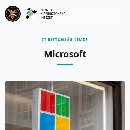
Ugrás a fő tartalomra
Menu
IT BIZTONSÁG CÍMKE
Microsoft