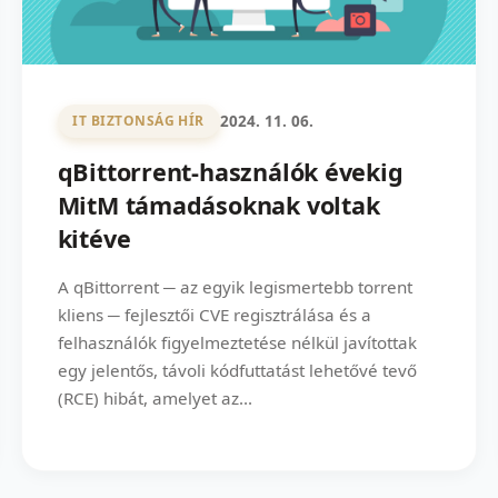
2024. 11. 06.
IT BIZTONSÁG HÍR
qBittorrent-használók évekig
MitM támadásoknak voltak
kitéve
A qBittorrent ─ az egyik legismertebb torrent
kliens ─ fejlesztői CVE regisztrálása és a
felhasználók figyelmeztetése nélkül javítottak
egy jelentős, távoli kódfuttatást lehetővé tevő
(RCE) hibát, amelyet az...