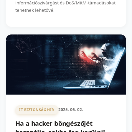
információszivárgást és DoS/MitM-támadásokat
tehetnek lehetővé.
2025. 06. 02.
IT BIZTONSÁG HÍR
Ha a hacker böngészőjét