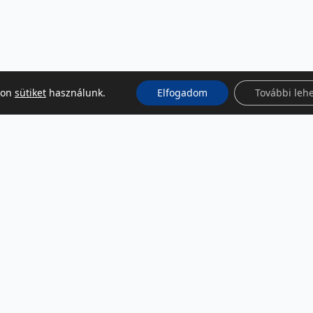
kon
sütiket
használunk.
Elfogadom
További leh
KÖZÖSSÉGI MÉDIA
Facebook
LinkedIn
Instagram
Podcast