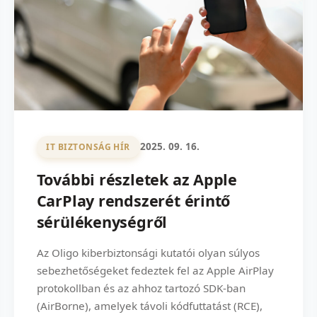
2025. 09. 16.
IT BIZTONSÁG HÍR
További részletek az Apple
CarPlay rendszerét érintő
sérülékenységről
Az Oligo kiberbiztonsági kutatói olyan súlyos
sebezhetőségeket fedeztek fel az Apple AirPlay
protokollban és az ahhoz tartozó SDK-ban
(AirBorne), amelyek távoli kódfuttatást (RCE),