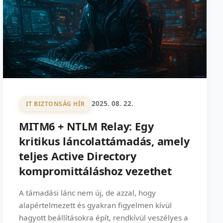
2025. 08. 22.
IT BIZTONSÁG HÍR
MITM6 + NTLM Relay: Egy
kritikus láncolattámadás, amely
teljes Active Directory
kompromittáláshoz vezethet
A támadási lánc nem új, de azzal, hogy
alapértelmezett és gyakran figyelmen kívül
hagyott beállításokra épít, rendkívül veszélyes a