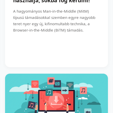
használja, sokba fog kerülni!
A hagyományos Man-in-the-Middle (MitM)
típusú támadásokkal szemben egyre nagyobb
teret nyer egy új, kifinomultabb technika, a
Browser-in-the-Middle (BiTM) támadás.