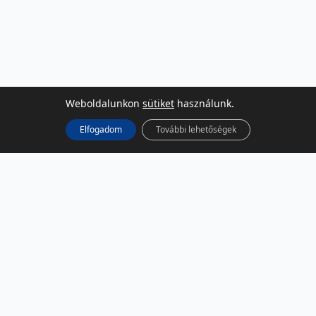
Weboldalunkon
sütiket
használunk.
Elfogadom
További lehetőségek
KÖZÖSSÉGI MÉDIA
Facebook
LinkedIn
Instagram