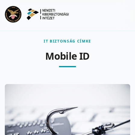
Ugrás a fő tartalomra
Menu
IT BIZTONSÁG CÍMKE
Mobile ID