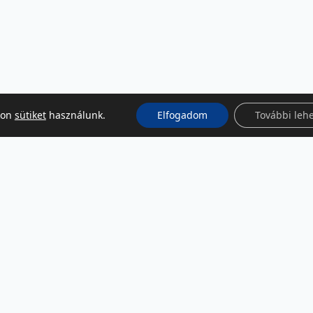
kon
sütiket
használunk.
Elfogadom
További leh
KÖZÖSSÉGI MÉDIA
Facebook
LinkedIn
Instagram