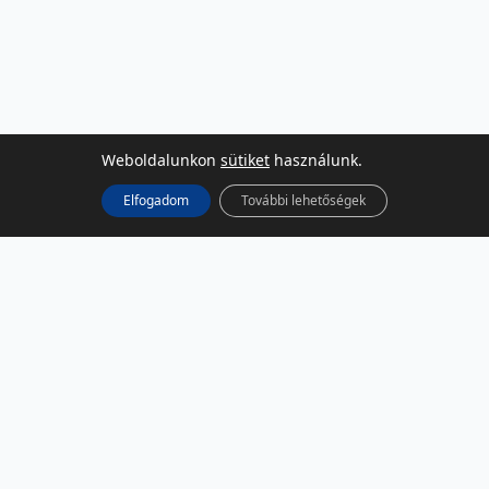
Weboldalunkon
sütiket
használunk.
Elfogadom
További lehetőségek
KÖZÖSSÉGI MÉDIA
Facebook
LinkedIn
Instagram