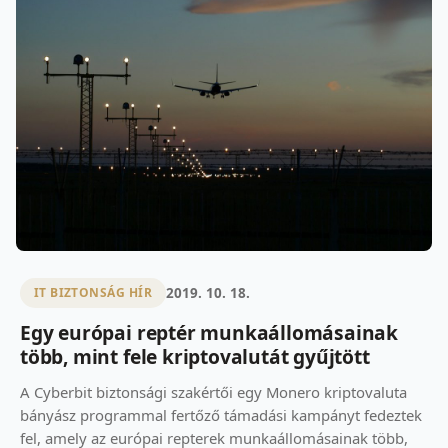
2019. 10. 18.
IT BIZTONSÁG HÍR
Egy európai reptér munkaállomásainak
több, mint fele kriptovalutát gyűjtött
A Cyberbit biztonsági szakértői egy Monero kriptovaluta
bányász programmal fertőző támadási kampányt fedeztek
fel, amely az európai repterek munkaállomásainak több,