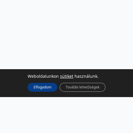
Weboldalunkon
sütiket
használunk.
Elfogadom
További lehetőségek
KÖZÖSSÉGI MÉDIA
Facebook