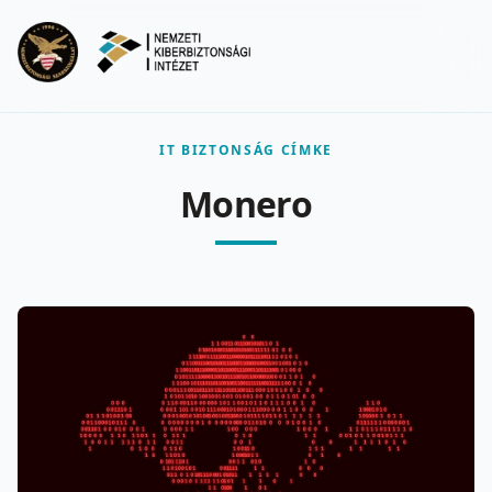
Ugrás a fő tartalomra
Menu
IT BIZTONSÁG CÍMKE
Monero