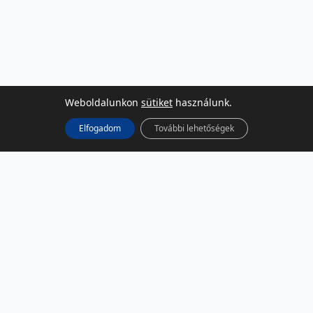
Weboldalunkon
sütiket
használunk.
Elfogadom
További lehetőségek
KÖZÖSSÉGI MÉDIA
Facebook
LinkedIn
Instagram