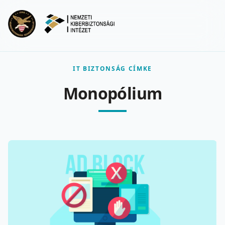
Ugrás a fő tartalomra
Menu
IT BIZTONSÁG CÍMKE
Monopólium