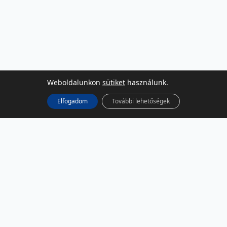
Weboldalunkon
sütiket
használunk.
Elfogadom
További lehetőségek
KÖZÖSSÉGI MÉDIA
Facebook
LinkedIn