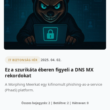
2025. 04. 02.
IT BIZTONSÁG HÍR
Ez a szurikáta éberen figyeli a DNS MX
rekordokat
A Morphing Meerkat egy kifinomult phishing-as-a-service
(PhaaS) platform.
Összes bejegyzés: 2 | Betöltve: 2 | Hátravan: 0