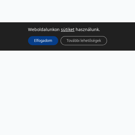
Weboldalunkon
sütiket
használunk.
Elfogadom
További lehetőségek
KÖZÖSSÉGI MÉDIA
Facebook
LinkedIn
Instagram
Podcast