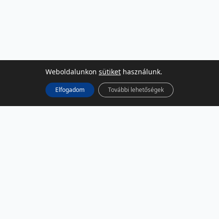
Weboldalunkon
sütiket
használunk.
Elfogadom
További lehetőségek
KÖZÖSSÉGI MÉDIA
Facebook
LinkedIn
Instagram