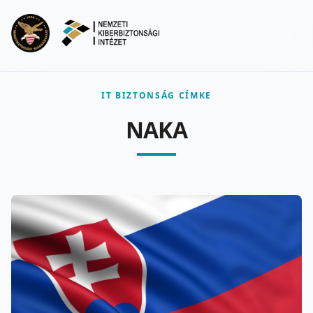
Ugrás a fő tartalomra
Menu
IT BIZTONSÁG CÍMKE
NAKA