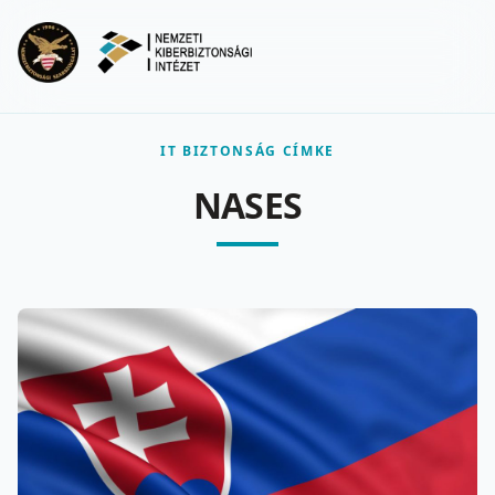
Ugrás a fő tartalomra
Menu
IT BIZTONSÁG CÍMKE
NASES