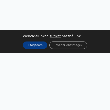
Weboldalunkon
sütiket
használunk.
Elfogadom
További lehetőségek
KÖZÖSSÉGI MÉDIA
Facebook
LinkedIn
Instagram