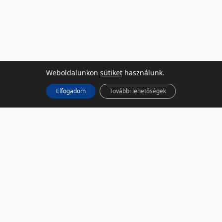
Weboldalunkon
sütiket
használunk.
Elfogadom
További lehetőségek
KÖZÖSSÉGI MÉDIA
Facebook
LinkedIn
Instagram