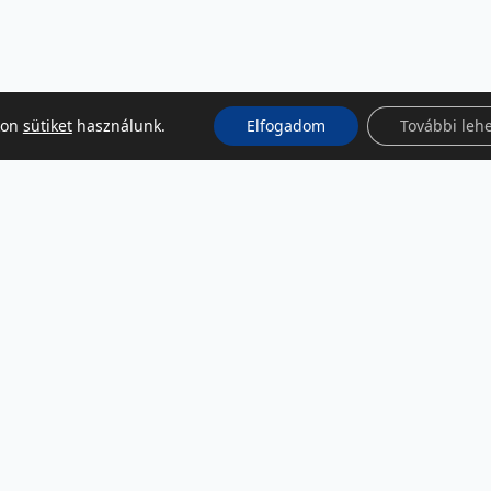
kon
sütiket
használunk.
Elfogadom
További leh
KÖZÖSSÉGI MÉDIA
Facebook
LinkedIn
Instagram
Podcast