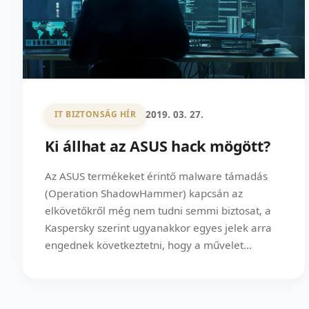
2019. 03. 27.
IT BIZTONSÁG HÍR
Ki állhat az ASUS hack mögött?
Az ASUS termékeket érintő malware támadás
(Operation ShadowHammer) kapcsán az
elkövetőkről még nem tudni semmi biztosat, a
Kaspersky szerint ugyanakkor egyes jelek arra
engednek következtetni, hogy a művelet...