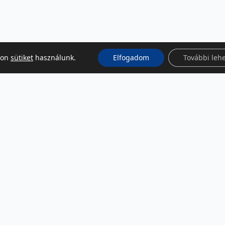
kon
sütiket
használunk.
Elfogadom
További leh
KÖZÖSSÉGI MÉDIA
Facebook
LinkedIn
Instagram
Podcast