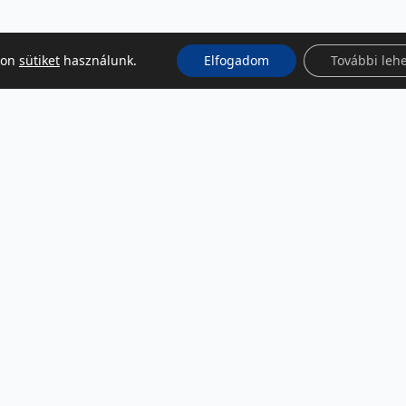
kon
sütiket
használunk.
Elfogadom
További leh
KÖZÖSSÉGI MÉDIA
Facebook
LinkedIn
Instagram
Podcast
RSS