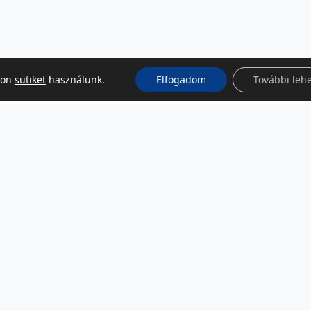
kon
sütiket
használunk.
Elfogadom
További leh
KÖZÖSSÉGI MÉDIA
Facebook
LinkedIn
Instagram
Podcast