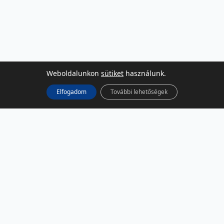
Weboldalunkon
sütiket
használunk.
Elfogadom
További lehetőségek
KÖZÖSSÉGI MÉDIA
Facebook
LinkedIn
Instagram