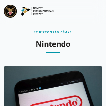
Ugrás a fő tartalomra
Menu
IT BIZTONSÁG CÍMKE
Nintendo