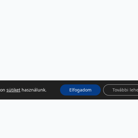
kon
sütiket
használunk.
Elfogadom
További leh
KÖZÖSSÉGI MÉDIA
Facebook