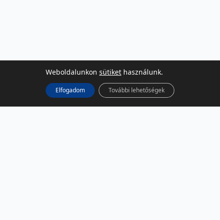
Weboldalunkon
sütiket
használunk.
Elfogadom
További lehetőségek
KÖZÖSSÉGI MÉDIA
Facebook
LinkedIn
Instagram