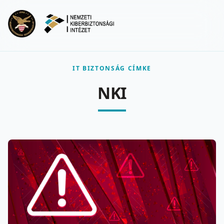
Ugrás a fő tartalomra
Menu
IT BIZTONSÁG CÍMKE
NKI