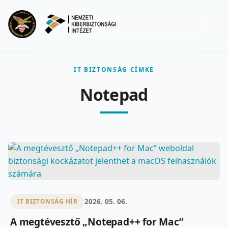
Ugrás a fő tartalomra
Menu
IT BIZTONSÁG CÍMKE
Notepad
2026. 05. 06.
IT BIZTONSÁG HÍR
A megtévesztő „Notepad++ for Mac”