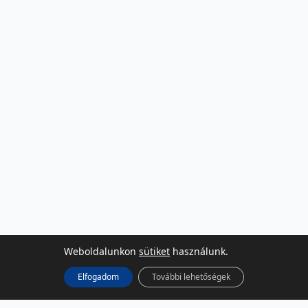
Weboldalunkon
sütiket
használunk.
Elfogadom
További lehetőségek