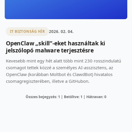
2026. 02. 04.
IT BIZTONSÁG HÍR
OpenClaw „skill”-eket használtak ki
jelszólopó malware terjesztésre
Kevesebb mint egy hét alatt több mint 230 rosszindulatú
csomagot tettek közzé a személyes AI-asszisztens, az
OpenClaw (korábban Moltbot és ClawdBot) hivatalos
csomagregiszterében, illetve a GitHubon.
Összes bejegyzés: 1 | Betöltve: 1 | Hátravan: 0