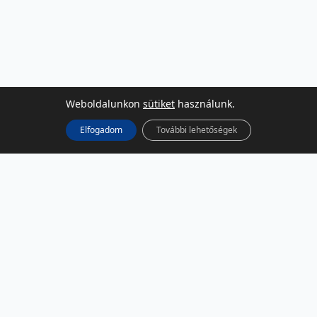
Weboldalunkon
sütiket
használunk.
Elfogadom
További lehetőségek
KÖZÖSSÉGI MÉDIA
Facebook
LinkedIn
Instagram