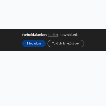
Weboldalunkon
sütiket
használunk.
Elfogadom
További lehetőségek
KÖZÖSSÉGI MÉDIA
Facebook
LinkedIn
Instagram