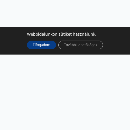
Weboldalunkon
sütiket
használunk.
Elfogadom
További lehetőségek
KÖZÖSSÉGI MÉDIA
Facebook
LinkedIn
Instagram