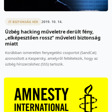
2019. 10. 14.
IT BIZTONSÁG HÍR
Üzbég hacking műveletre derült fény,
„elképesztően rossz” műveleti biztonság
miatt
Korábban ismeretlen fenyegetési csoportot (SandCat)
azonosított a Kaspersky, amelyről feltételezik, hogy az
üzbég hírszerzéshez (SSS) tartozik.