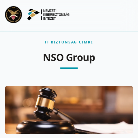
Ugrás a fő tartalomra
Menu
IT BIZTONSÁG CÍMKE
NSO Group