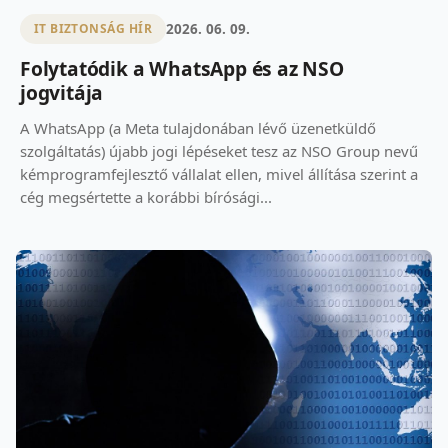
2026. 06. 09.
IT BIZTONSÁG HÍR
Folytatódik a WhatsApp és az NSO
jogvitája
A WhatsApp (a Meta tulajdonában lévő üzenetküldő
szolgáltatás) újabb jogi lépéseket tesz az NSO Group nevű
kémprogramfejlesztő vállalat ellen, mivel állítása szerint a
cég megsértette a korábbi bírósági...