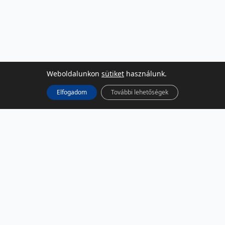
Weboldalunkon
sütiket
használunk.
Elfogadom
További lehetőségek
KÖZÖSSÉGI MÉDIA
Facebook
LinkedIn
Instagram