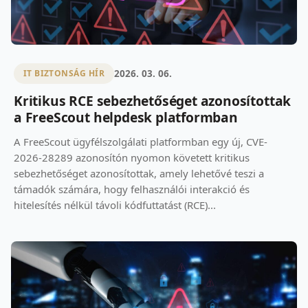
2026. 03. 06.
IT BIZTONSÁG HÍR
Kritikus RCE sebezhetőséget azonosítottak
a FreeScout helpdesk platformban
A FreeScout ügyfélszolgálati platformban egy új, CVE-
2026-28289 azonosítón nyomon követett kritikus
sebezhetőséget azonosítottak, amely lehetővé teszi a
támadók számára, hogy felhasználói interakció és
hitelesítés nélkül távoli kódfuttatást (RCE)...