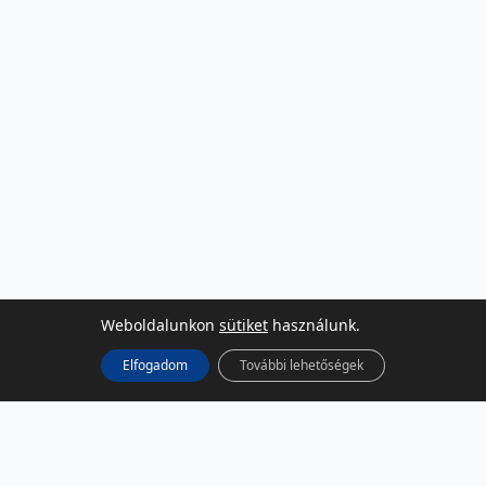
Weboldalunkon
sütiket
használunk.
Elfogadom
További lehetőségek
KÖZÖSSÉGI MÉDIA