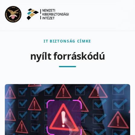
Ugrás a fő tartalomra
Menu
IT BIZTONSÁG CÍMKE
nyílt forráskódú