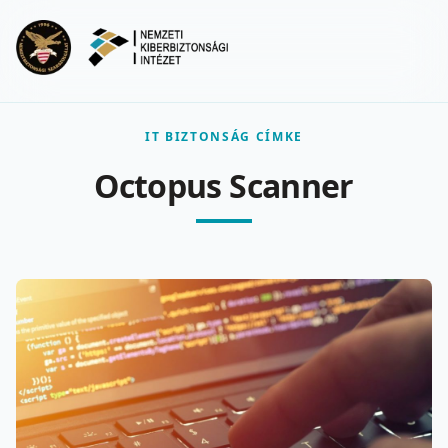
Ugrás a fő tartalomra
Menu
IT BIZTONSÁG CÍMKE
Octopus Scanner