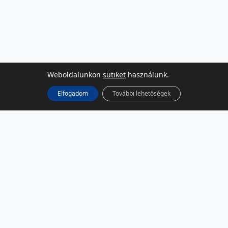
Weboldalunkon
sütiket
használunk.
Elfogadom
További lehetőségek
KÖZÖSSÉGI MÉDIA
Facebook
LinkedIn
Instagram