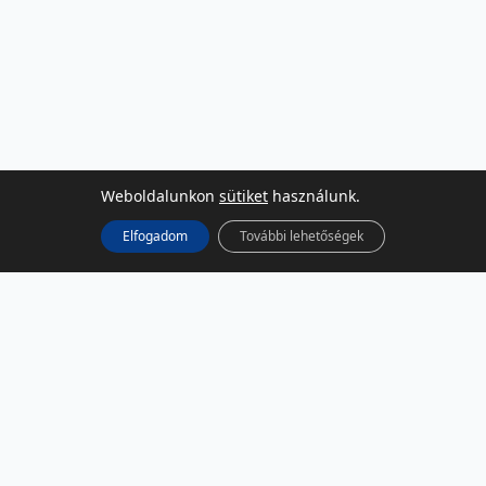
Weboldalunkon
sütiket
használunk.
Elfogadom
További lehetőségek
KÖZÖSSÉGI MÉDIA
Facebook
LinkedIn