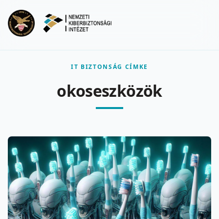
Ugrás a fő tartalomra
Menu
IT BIZTONSÁG CÍMKE
okoseszközök