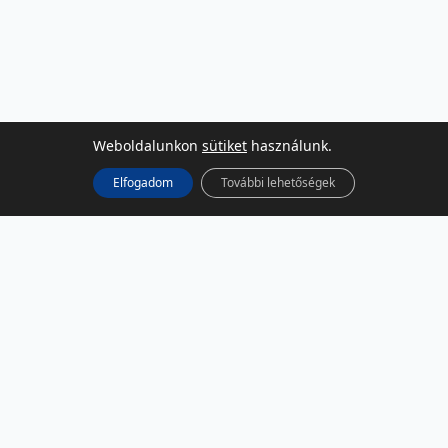
Weboldalunkon
sütiket
használunk.
Elfogadom
További lehetőségek
KÖZÖSSÉGI MÉDIA
Facebook
LinkedIn
Instagram