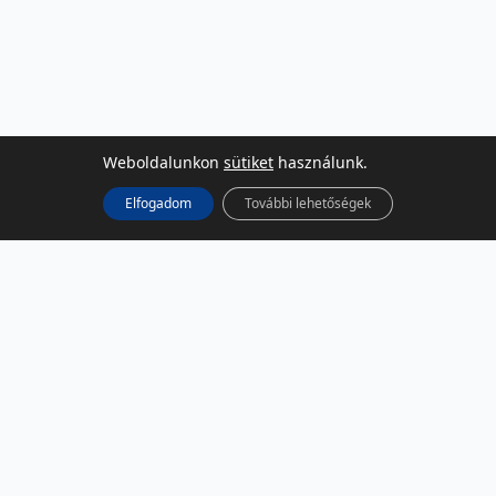
Weboldalunkon
sütiket
használunk.
Elfogadom
További lehetőségek
KÖZÖSSÉGI MÉDIA
Facebook
LinkedIn
Instagram