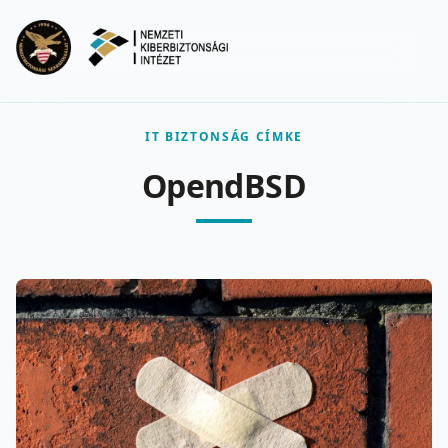
Ugrás a fő tartalomra
Menu
IT BIZTONSÁG CÍMKE
OpendBSD