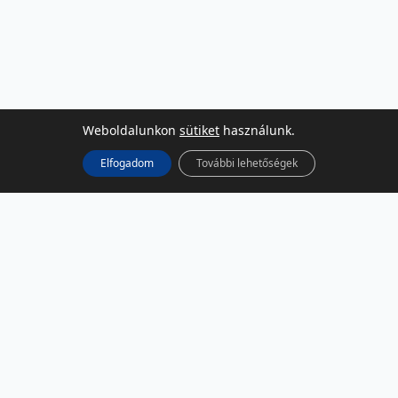
Weboldalunkon
sütiket
használunk.
Elfogadom
További lehetőségek
KÖZÖSSÉGI MÉDIA
Facebook
LinkedIn
Instagram