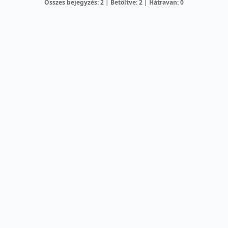
Összes bejegyzés: 2 | Betöltve: 2 | Hátravan: 0