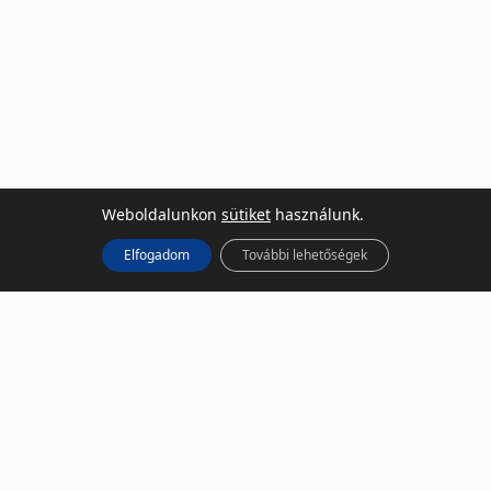
Weboldalunkon
sütiket
használunk.
Elfogadom
További lehetőségek
KÖZÖSSÉGI MÉDIA
Facebook
LinkedIn