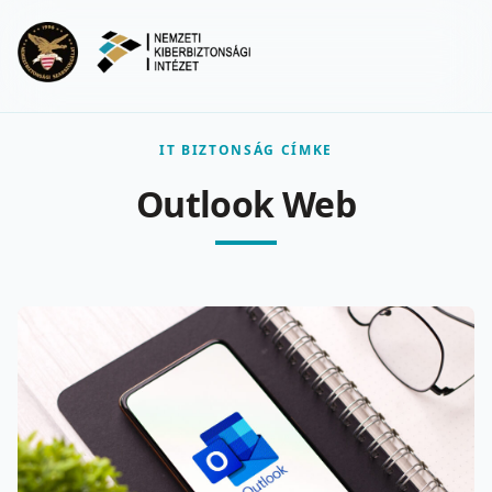
Ugrás a fő tartalomra
Menu
IT BIZTONSÁG CÍMKE
Outlook Web