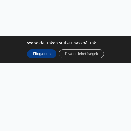
Weboldalunkon
sütiket
használunk.
Elfogadom
További lehetőségek
KÖZÖSSÉGI MÉDIA
Facebook
LinkedIn
Instagram