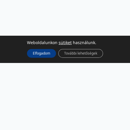
Weboldalunkon
sütiket
használunk.
Elfogadom
További lehetőségek
KÖZÖSSÉGI MÉDIA
Facebook
LinkedIn
Instagram