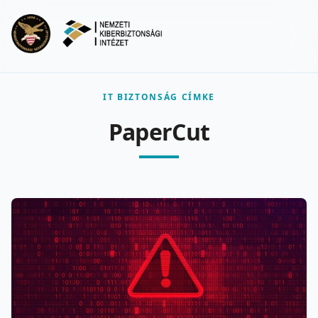
Ugrás a fő tartalomra
Menu
IT BIZTONSÁG CÍMKE
PaperCut