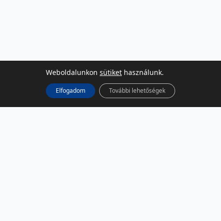
Weboldalunkon
sütiket
használunk.
Elfogadom
További lehetőségek
KÖZÖSSÉGI MÉDIA
Facebook
LinkedIn
Instagram